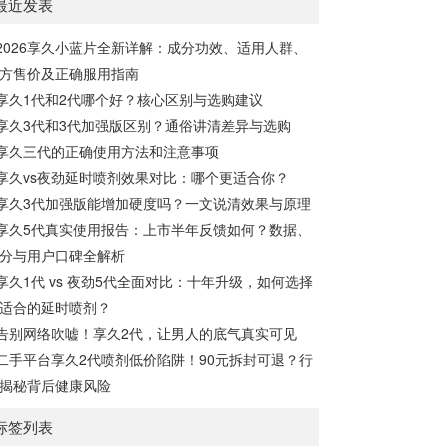
最近发表
下来，让我们一起通过享久客服来了解一
左右最长有效时间：15小时15分钟开始起
下。女性快感增强液的有效性女性快感增强
效，30分钟至7小时内效果最佳，15小时内
2026享久小蓝片全新详解：成分功效、适用人群、
液是一种针对女性的产品，据称可以增强性
持续有效。清洗...
方售价及正确服用指南
欲。如果你在性方面感到冷漠，可以考虑尝
试这种产品，它可能有助于提高性表现，并
享久1代和2代哪个好？核心区别与选购建议
增加私处的敏感度，从而改善性生活。如果
享久3代和3代加强版区别？通俗讲清差异与选购
你担心自己的性功能不佳，可以尝试使用女
享久三代的正确使用方法和注意事项
性快感增强液来满足你的生理需求。女性快
享久vs夜劲延时喷剂效果对比：哪个更适合你？
感增强液的使用方法女性快感...
享久3代加强版能增加硬度吗？一文说清效果与原理
享久5代真实使用报告：上市半年反馈如何？数据、
分与用户口碑全解析
享久1代 vs 夜劲5代全面对比：十年升级，如何选择
适合的延时喷剂？
告别网络吹嘘！享久2代，让男人的底气真实可见
二手平台享久2代喷剂低价陷阱！90元拆封可退？行
揭秘背后健康风险
标签列表