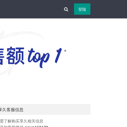
登陆
享久客服信息
需了解购买享久相关信息
添加客服微信
qqyp168178