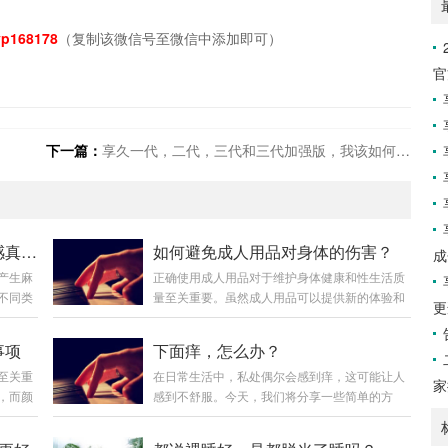
p168178
（复制该微信号至微信中添加即可）
官
下一篇：
享久一代，二代，三代和三代加强版，我该如何选择？
延时喷剂用后发麻？揭秘麻木感真相与正确选择
如何避免成人用品对身体的伤害？
成
产生麻
正确使用成人用品对于维护身体健康和性生活质
不同类
量至关重要。虽然成人用品可以提供新的体验和
更
的产
快感，但过度依赖或不正确使用可能会对身体造
药类延时
成负面影响。因此，适度和节制是关键。正确认
事项
下面痒，怎么办？
、苯佐
识成人用品：成人用品是性生活的辅助工具，不
至关重
在日常生活中，私处偶尔会感到痒，这可能让人
末梢，
能完全取代人际关系和情感交流。正确使用成人
家
，而颜
感到不舒服。今天，我们将分享一些简单的方
些麻醉
用品可以缓解性压力，但不能过度依赖。注意成
趣内衣
法，帮助你轻松缓解这种尴尬的情况。首先，保
度的麻
人用品的频率和强度：过度使用成人用品可能会
康。身
持私处清洁和干燥非常重要。每天用温水清洗，
过高
造成生殖道损伤、感染和出血等问题。青少年过