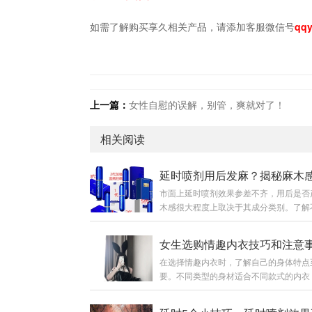
如需了解购买享久相关产品，请添加客服微信号
qqy
上一篇：
女性自慰的误解，别管，爽就对了！
相关阅读
市面上延时喷剂效果参差不齐，用后是否
木感很大程度上取决于其成分类别。了解
型喷剂的特点，能帮你找到既有效又舒适
品。01 延时喷剂为何会产生麻木感？西
女生选购情趣内衣技巧和注意
喷剂通常含有局部麻醉成分，如利多卡因
在选择情趣内衣时，了解自己的身体特点
卡因等。这些成分通过暂时麻痹阴茎神经
要。不同类型的身材适合不同款式的内衣
降低龟头敏感度来延长性生活时间。当这
色的选择也可以增添魅力。此外，穿着情
成分作用于神经末梢时，就会产生不同程
时需要注意一些细节，以确保舒适性和健
木感。使用量过大或产品中麻醉成分浓度