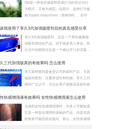
SM是一种包含施虐和受虐行为的意识与行
这种体位让双方能更轻松地互相口爱。3、
为模式，又称为虐恋。在西方，这种行为被
立式是一种较为高难度的体位，其中一人站
称为sado masochism（简称SM）。在中
立，而另一人倒立。考验了男女双方身体素
国，虐恋是一个更为温暖的称呼。虐恋这个
质，需慎重尝试。侧躺式的舒适之处这一姿
谈我使用了享久3代加强版喷剂后的真实感受分享
词是由施虐倾向（Sadism）和受虐倾向（M
势的独特之处在于，女性可以更轻松地掌控
asochism）两者合成的，它的英文简写即我
享久3代加强版喷剂，这是一个男性健康领
伴侣的口舌刺激，同时避免疲劳。男性则可
们通常所说的SM。SM情趣道具包括捆绑和
域备受期待的产品。对于很多男人来说，性
通过合适的角度和...
束缚、悬吊、性辅助工具、灌肠、导尿、窒
生活中的困扰往往是一个难以开口的话题，
息、穿刺穿环、舔、野外调教、蜡烛、冰
但是这个产品的到来为我们提供了一个解决
块、夹子、鞭打、头发、剃体毛等。这些道
久三代加强版真的有效果吗 怎么使用
之道。我对这款产品的真实感受是非常积极
具在使用时需要注意安全和卫生，尤其是涉
的，因为它在改善男人的房事时间方面提供
享久延时喷剂是备受认可的延时产品，为高
及到身体部位的刺激和捆绑时，要注意血...
了显著的帮助。首先，我要强调的是这个产
端延时喷剂，注重舒适性和性能。享久三代
品的使用非常简单。只需将享久3代加强版
得到广泛认可，无论从用户体验还是延时效
喷剂喷洒在阳具上，然后轻轻按摩，稍等片
果来看，都表现出色，被誉为最佳产品。原
刻，你就可以享受到它的效果了。这一点对
性快感增强液有效果吗 女性快感增强液怎么使用
理解析享久三代的成分包括红高颗、丁香、
我来说非常重要，因为它不需要繁琐的准备
淫羊藿、绿茶、达米阿那植物、马鹿茸、人
当谈到女性快感增强液时，许多人可能知道
或额外的设备，而是一个方便且离不开家的
参、秦椒、乙醇等。这些成分不仅减少敏感
它是一种旨在增强性体验的产品，但是否真
解决方案。当我第一次使用...
度以延长时间，还添加了提升快感的成分，
的有效可能仍存在疑问。那么，女性快感增
实现延时效果的同时保留性生活的乐趣。产
强液是否真的有效呢？如何正确使用它？接
品特性起效时间：15分钟延时时间：30分钟