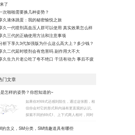
来了
一次啪啪需要换几种姿势？
享久液体跳蛋：我的秘密愉悦之旅
享久一代喷剂高血压人群可以使用 真实效果怎么样
享久三代的正确使用方法和注意事项
分析下享久3代加强版为什么这么高大上？多少钱？
享久二代延时喷剂会有危害吗 副作用大不大
享久生力片老公吃了夸不绝口 干活有动力 事后不疲
热门文章
9是怎样的姿势？你想知道的~
如果你对69式还感到陌生，通过这张图，相
信你会对它的形式和内涵有更直观的认识。
探索不同的69式1、上下式两人相对，同时
互相呈“上下”姿势。这是经典的69式，呈现
M的含义，SM分类，SM情趣道具有哪些
出深度的身体交流。2、侧躺式最为舒适的
一种姿势，女方躺侧，男方头枕女方大腿。