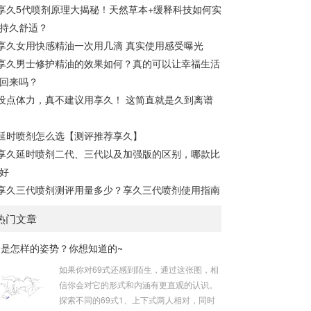
享久5代喷剂原理大揭秘！天然草本+缓释科技如何实
持久舒适？
享久女用快感精油一次用几滴 真实使用感受曝光
享久男士修护精油的效果如何？真的可以让幸福生活
回来吗？
没点体力，真不建议用享久！ 这简直就是久到离谱
延时喷剂怎么选【测评推荐享久】
享久延时喷剂二代、三代以及加强版的区别，哪款比
好
享久三代喷剂测评用量多少？享久三代喷剂使用指南
热门文章
9是怎样的姿势？你想知道的~
如果你对69式还感到陌生，通过这张图，相
信你会对它的形式和内涵有更直观的认识。
探索不同的69式1、上下式两人相对，同时