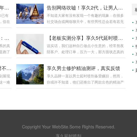
享久5代真实使用报告：上市半年反馈如何？数据、成分与用户口碑全解析
告别网络吹嘘！享久2代，让男人的底气真实可见
市已有
不知道大家有没有发现一个有趣的现象：在很多
，但在
社交场合或网络聊天中，有些男性总会若有若无
过市场
地暗示自己“能力出众”，仿佛不用任何辅助，也
价格、
能轻松掌控全场。明眼人都懂，这多半是“嘴强王
享久5代延时喷剂真实感受分享：一位长途司机的亲测报告
【老板实测分享】享久5代延时喷剂真有用吗？快递小哥也悄悄回购了！
，全面
者”——面子上不愿认输，话里话外却可能藏着小
系的真
说实话，我们这种自己做点小生意的，经常熬夜
数据与
秘密。尤其在各类社交平台，人均“一小时”、年
是跑了
陪客户、处理订单，压力一大，那方面状态真的
最高的
薪百万的传说比比皆是，可稍微一想就明白，这
饮食作
会下滑。有时候明明想了，但身体跟不上，心里
9元。这
多半是加了滤镜的剧本。回归现实，亚洲男性的
力不从
挺憋屈的。之前刷短视频总看到享久5代的广
高端定
生理特征有普遍的数据基础，并非小片里的剧情
享久的秘密使用指南，女票绝对不会察觉！
享久男士修护精油测评，真实反馈
不易察
告，说是能改善时间，我就半信半疑下单买了一
核心成
能轻易复刻。不借助外用喷剂，真正能稳定发挥
刻展现
享久品牌一直以男士延时喷剂备受瞩目，然而，
，我在
瓶。到货那天还挺隐蔽，黑盒子包装，拆开就是
、冬虫
的并不多，更别说那些依赖酒精的暂时“提
这一难
你或许不知道，他们还推出了两款出色的精油产
初觉得
个小蓝瓶，没啥味道。第一次用有点紧张，洗完
升”——伤身不...
忧使用
品：男士修复养护滋养精油和女士快感增强精
照片，
澡喷了一下（喷头设计还挺好控制），凉凉的但
！今日
油。享久品牌的质量向来有口皆碑，否则其小蓝
明，只
不刺激，等了个十几分钟就开始有感觉了——不
剂的小
瓶也不会多年畅销，稳居榜首。尽管他们的主打
的二十
是麻木，是那种轻微的降低敏感，但其他感觉都
”。使
产品是延时喷剂，但我相信，既然他们能在这一
慢变得
在。真正用起来之后，确实不一样。比以前能控
挑选在
领域取得如此卓越的成绩，其他产品也必定不
制得多，没那么着急了...
建议在
凡，毕竟没有人会砸自己的招牌！男士修复养护
喷剂能有
滋养精油专为男性设计，主要用于修复和滋养阴
Copyright Your WebSite.Some Rights Reserved.
为关
茎海绵体。众所周知，阴茎健康对男性至关重
享久延时喷剂
用享久
要，而这款精油正是为此而生。女士快感增强精