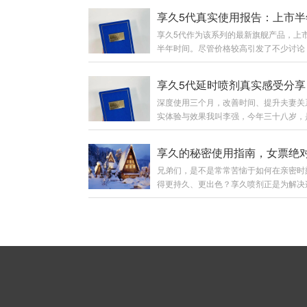
享久5代作为该系列的最新旗舰产品，上
半年时间。尽管价格较高引发了不少讨论
时间控制、体感舒适度等方面的表现，经
检验获得了不少正面反馈。今天我们就从
成分、实测数据以及用户口碑等多个维度
深度使用三个月，改善时间、提升夫妻关
解析这款高端延时喷剂。享久5代的核心
实体验与效果我叫李强，今年三十八岁，
价格定位享久5代目前是享久系列中定价
十几年长途的货车司机。常年夜路奔波，
产品：6ml装售价1299元，3ml装也要99
息不规律，加上精神压力，那方面越来越
样的价格让不少消费者望而却步，但与其
心。妻子虽然没明说，但每次房事后那声
位相匹配的是其升级的成分与性能表现。
兄弟们，是不是常常苦恼于如何在亲密时
觉的叹息，像根针扎在我心上。三个月前
分：肾精草、肉苁蓉、锁阳、人参、鹿茸
得更持久、更出色？享久喷剂正是为解决
服务区休息时，听同行聊起享久5代。起
夏草、...
题而诞生的神器。不过，有时我们也会担
是江湖偏方，但看着手机里妻子和孩子的
这东西会不会被女友发现，对吧？别忧虑
我决定试试。第一次用是在家里。按照说
小编就来给大家分享一些隐秘使用享久喷
喷了一下，薄薄一层，清亮的触感。等待
窍门，保证女友绝对察觉不到你的“小秘密
分钟里有些忐忑。起初是轻微的凉意，慢
用享久喷剂的重点在于提前规划。你可以
温和。最让我惊讶的...
洗澡或者上厕所时，悄悄喷上享久三代。
亲密时刻的 10 - 20 分钟前使用，如此
充足的时间发挥作用。这个时机的选取极
键，能够保证使用过程不被女友发现。使