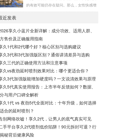
度以延长时间，还添加了提升快感的成分，
的有效可能仍存在疑问。那么，女性快感增
实现延时效果的同时保留性生活的乐趣。产
强液是否真的有效呢？如何正确使用它？接
品特性起效时间：15分钟延时时间：30分钟
最近发表
下来，让我们一起通过享久客服来了解一
左右最长有效时间：15小时15分钟开始起
下。女性快感增强液的有效性女性快感增强
效，30分钟至7小时内效果最佳，15小时内
2026享久小蓝片全新详解：成分功效、适用人群、
液是一种针对女性的产品，据称可以增强性
持续有效。清洗...
方售价及正确服用指南
欲。如果你在性方面感到冷漠，可以考虑尝
试这种产品，它可能有助于提高性表现，并
享久1代和2代哪个好？核心区别与选购建议
增加私处的敏感度，从而改善性生活。如果
享久3代和3代加强版区别？通俗讲清差异与选购
你担心自己的性功能不佳，可以尝试使用女
享久三代的正确使用方法和注意事项
性快感增强液来满足你的生理需求。女性快
享久vs夜劲延时喷剂效果对比：哪个更适合你？
感增强液的使用方法女性快感...
享久3代加强版能增加硬度吗？一文说清效果与原理
享久5代真实使用报告：上市半年反馈如何？数据、
分与用户口碑全解析
享久1代 vs 夜劲5代全面对比：十年升级，如何选择
适合的延时喷剂？
告别网络吹嘘！享久2代，让男人的底气真实可见
二手平台享久2代喷剂低价陷阱！90元拆封可退？行
揭秘背后健康风险