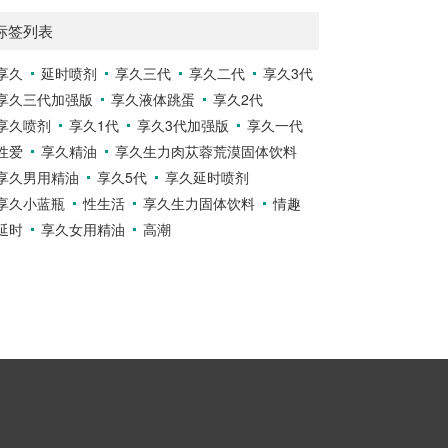
标签列表
享久
延时喷剂
享久三代
享久二代
享久3代
享久三代加强版
享久液体跳蛋
享久2代
享久喷剂
享久1代
享久3代加强版
享久一代
性爱
享久精油
享久生力肉苁蓉荒漠固体饮料
享久男用精油
享久5代
享久延时喷剂
享久小蓝瓶
性生活
享久生力固体饮料
情趣
延时
享久女用精油
高潮