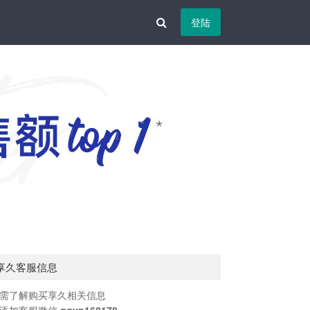
登陆
享久客服信息
需了解购买享久相关信息
添加客服微信
qqyp168178