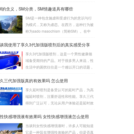
互相呈“上下”姿势。这是经典的69式，呈现
M的含义，SM分类，SM情趣道具有哪些
出深度的身体交流。2、侧躺式最为舒适的
一种姿势，女方躺侧，男方头枕女方大腿。
SM是一种包含施虐和受虐行为的意识与行
这种体位让双方能更轻松地互相口爱。3、
为模式，又称为虐恋。在西方，这种行为被
立式是一种较为高难度的体位，其中一人站
称为sado masochism（简称SM）。在中
立，而另一人倒立。考验了男女双方身体素
国，虐恋是一个更为温暖的称呼。虐恋这个
质，需慎重尝试。侧躺式的舒适之处这一姿
谈我使用了享久3代加强版喷剂后的真实感受分享
词是由施虐倾向（Sadism）和受虐倾向（M
势的独特之处在于，女性可以更轻松地掌控
asochism）两者合成的，它的英文简写即我
享久3代加强版喷剂，这是一个男性健康领
伴侣的口舌刺激，同时避免疲劳。男性则可
们通常所说的SM。SM情趣道具包括捆绑和
域备受期待的产品。对于很多男人来说，性
通过合适的角度和...
束缚、悬吊、性辅助工具、灌肠、导尿、窒
生活中的困扰往往是一个难以开口的话题，
息、穿刺穿环、舔、野外调教、蜡烛、冰
但是这个产品的到来为我们提供了一个解决
块、夹子、鞭打、头发、剃体毛等。这些道
久三代加强版真的有效果吗 怎么使用
之道。我对这款产品的真实感受是非常积极
具在使用时需要注意安全和卫生，尤其是涉
的，因为它在改善男人的房事时间方面提供
享久延时喷剂是备受认可的延时产品，为高
及到身体部位的刺激和捆绑时，要注意血...
了显著的帮助。首先，我要强调的是这个产
端延时喷剂，注重舒适性和性能。享久三代
品的使用非常简单。只需将享久3代加强版
得到广泛认可，无论从用户体验还是延时效
喷剂喷洒在阳具上，然后轻轻按摩，稍等片
果来看，都表现出色，被誉为最佳产品。原
刻，你就可以享受到它的效果了。这一点对
性快感增强液有效果吗 女性快感增强液怎么使用
理解析享久三代的成分包括红高颗、丁香、
我来说非常重要，因为它不需要繁琐的准备
淫羊藿、绿茶、达米阿那植物、马鹿茸、人
当谈到女性快感增强液时，许多人可能知道
或额外的设备，而是一个方便且离不开家的
参、秦椒、乙醇等。这些成分不仅减少敏感
它是一种旨在增强性体验的产品，但是否真
解决方案。当我第一次使用...