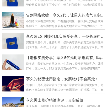
管价格较高引发了不少讨论，但在时间控制、体感舒适度等方
面的表现，经过市场检验获得了不少正面反馈。今天我们就从
价格、成分、实测数据以及用户口碑等多个维度，全面解析这
告别网络吹嘘！享久2代，让男人的底气真实可见
款高端延时喷剂。享久5代的核心数据与价格定位享久5代目前
不知道大家有没有发现一个有趣的现象：在很多社交场合或网
是享久系列中定价最高的产品：6ml装售价1299元，3ml装也
络聊天中，有些男性总会若有若无地暗示自己“能力出众”，仿
要999元。这样的价格让不少消费者望而却步，但与其高端定
佛不用任何辅助，也能轻松掌控全场。明眼人都懂，这多半
位相匹配的是其升级的成分与性能表现。核心成分：肾精草、
是“嘴强王者”——面子上不愿认输，话里话外却可能藏着小秘
享久5代延时喷剂真实感受分享：一位长途司机的亲测报告
肉苁蓉、锁阳、人参、鹿茸、冬虫夏草、...
密。尤其在各类社交平台，人均“一小时”、年薪百万的传说比
深度使用三个月，改善时间、提升夫妻关系的真实体验与效果
比皆是，可稍微一想就明白，这多半是加了滤镜的剧本。回归
我叫李强，今年三十八岁，是跑了十几年长途的货车司机。常
现实，亚洲男性的生理特征有普遍的数据基础，并非小片里的
年夜路奔波，饮食作息不规律，加上精神压力，那方面越来越
剧情能轻易复刻。不借助外用喷剂，真正能稳定发挥的并不
力不从心。妻子虽然没明说，但每次房事后那声不易察觉的叹
【老板实测分享】享久5代延时喷剂真有用吗？快递小哥也悄悄回购了！
多，更别说那些依赖酒精的暂时“提升”——伤身不...
息，像根针扎在我心上。三个月前，我在服务区休息时，听同
说实话，我们这种自己做点小生意的，经常熬夜陪客户、处理
行聊起享久5代。起初觉得是江湖偏方，但看着手机里妻子和
订单，压力一大，那方面状态真的会下滑。有时候明明想了，
孩子的照片，我决定试试。第一次用是在家里。按照说明，只
但身体跟不上，心里挺憋屈的。之前刷短视频总看到享久5代
喷了一下，薄薄一层，清亮的触感。等待的二十分钟里有些忐
的广告，说是能改善时间，我就半信半疑下单买了一瓶。到货
享久的秘密使用指南，女票绝对不会察觉！
忑。起初是轻微的凉意，慢慢变得温和。最让我惊讶的...
那天还挺隐蔽，黑盒子包装，拆开就是个小蓝瓶，没啥味道。
兄弟们，是不是常常苦恼于如何在亲密时刻展现得更持久、更
第一次用有点紧张，洗完澡喷了一下（喷头设计还挺好控
出色？享久喷剂正是为解决这一难题而诞生的神器。不过，有
制），凉凉的但不刺激，等了个十几分钟就开始有感觉了——
时我们也会担忧使用这东西会不会被女友发现，对吧？别忧
不是麻木，是那种轻微的降低敏感，但其他感觉都在。真正用
虑！今日小编就来给大家分享一些隐秘使用享久喷剂的小窍
享久男士修护精油测评，真实反馈
起来之后，确实不一样。比以前能控制得多，没那么着急了...
门，保证女友绝对察觉不到你的“小秘密”。使用享久喷剂的重
享久品牌一直以男士延时喷剂备受瞩目，然而，你或许不知