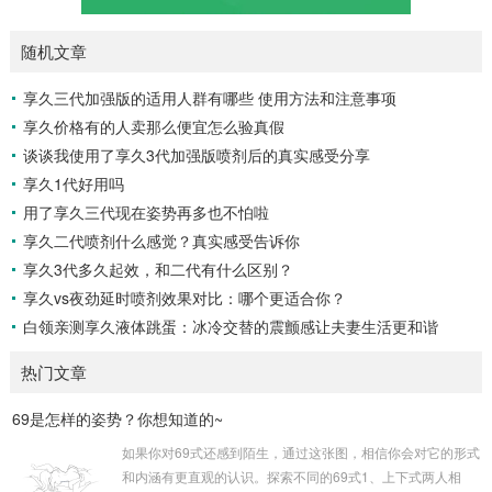
随机文章
享久三代加强版的适用人群有哪些 使用方法和注意事项
享久价格有的人卖那么便宜怎么验真假
谈谈我使用了享久3代加强版喷剂后的真实感受分享
享久1代好用吗
用了享久三代现在姿势再多也不怕啦
享久二代喷剂什么感觉？真实感受告诉你
享久3代多久起效，和二代有什么区别？
享久vs夜劲延时喷剂效果对比：哪个更适合你？
白领亲测享久液体跳蛋：冰冷交替的震颤感让夫妻生活更和谐
热门文章
69是怎样的姿势？你想知道的~
如果你对69式还感到陌生，通过这张图，相信你会对它的形式
和内涵有更直观的认识。探索不同的69式1、上下式两人相