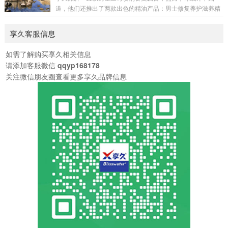
点在于提前规划。你可以挑选在洗澡或者上厕所时，悄悄喷上
道，他们还推出了两款出色的精油产品：男士修复养护滋养精
享久三代。建议在亲密时刻的 10 - 20 分钟前使用，如此喷剂
油和女士快感增强精油。享久品牌的质量向来有口皆碑，否则
能有充足的时间发挥作用。这个时机的选取极为关键，能够保
其小蓝瓶也不会多年畅销，稳居榜首。尽管他们的主打产品是
享久客服信息
证使用过程不被女友发现。使用享久时，适量...
延时喷剂，但我相信，既然他们能在这一领域取得如此卓越的
成绩，其他产品也必定不凡，毕竟没有人会砸自己的招牌！男
如需了解购买享久相关信息
士修复养护滋养精油专为男性设计，主要用于修复和滋养阴茎
请添加客服微信
qqyp168178
海绵体。众所周知，阴茎健康对男性至关重要，而这款精油正
关注微信朋友圈查看更多享久品牌信息
是为此而生。女士快感增强精油则专为女性打造，主要功...