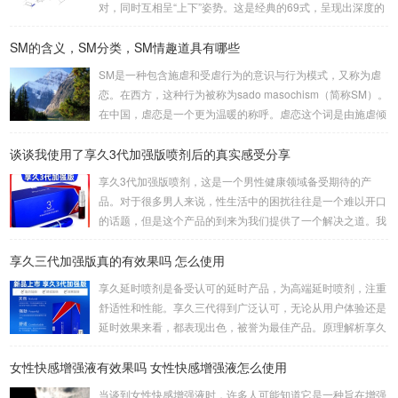
对，同时互相呈“上下”姿势。这是经典的69式，呈现出深度的
身体交流。2、侧躺式最为舒适的一种姿势，女方躺侧，男方
SM的含义，SM分类，SM情趣道具有哪些
头枕女方大腿。这种体位让双方能更轻松地互相口爱。3、立
式是一种较为高难度的体位，其中一人站立，而另一人倒立。
SM是一种包含施虐和受虐行为的意识与行为模式，又称为虐
考验了男女双方身体素质，需慎重尝试。侧躺式的舒适之处这
恋。在西方，这种行为被称为sado masochism（简称SM）。
一姿势的独特之处在于，女性可以更轻松地掌控伴侣的口舌刺
在中国，虐恋是一个更为温暖的称呼。虐恋这个词是由施虐倾
激，同时避免疲劳。男性则可通过合适的角度和...
向（Sadism）和受虐倾向（Masochism）两者合成的，它的
谈谈我使用了享久3代加强版喷剂后的真实感受分享
英文简写即我们通常所说的SM。SM情趣道具包括捆绑和束
缚、悬吊、性辅助工具、灌肠、导尿、窒息、穿刺穿环、舔、
享久3代加强版喷剂，这是一个男性健康领域备受期待的产
野外调教、蜡烛、冰块、夹子、鞭打、头发、剃体毛等。这些
品。对于很多男人来说，性生活中的困扰往往是一个难以开口
道具在使用时需要注意安全和卫生，尤其是涉及到身体部位的
的话题，但是这个产品的到来为我们提供了一个解决之道。我
刺激和捆绑时，要注意血...
对这款产品的真实感受是非常积极的，因为它在改善男人的房
享久三代加强版真的有效果吗 怎么使用
事时间方面提供了显著的帮助。首先，我要强调的是这个产品
的使用非常简单。只需将享久3代加强版喷剂喷洒在阳具上，
享久延时喷剂是备受认可的延时产品，为高端延时喷剂，注重
然后轻轻按摩，稍等片刻，你就可以享受到它的效果了。这一
舒适性和性能。享久三代得到广泛认可，无论从用户体验还是
点对我来说非常重要，因为它不需要繁琐的准备或额外的设
延时效果来看，都表现出色，被誉为最佳产品。原理解析享久
备，而是一个方便且离不开家的解决方案。当我第一次使用...
三代的成分包括红高颗、丁香、淫羊藿、绿茶、达米阿那植
女性快感增强液有效果吗 女性快感增强液怎么使用
物、马鹿茸、人参、秦椒、乙醇等。这些成分不仅减少敏感度
以延长时间，还添加了提升快感的成分，实现延时效果的同时
当谈到女性快感增强液时，许多人可能知道它是一种旨在增强