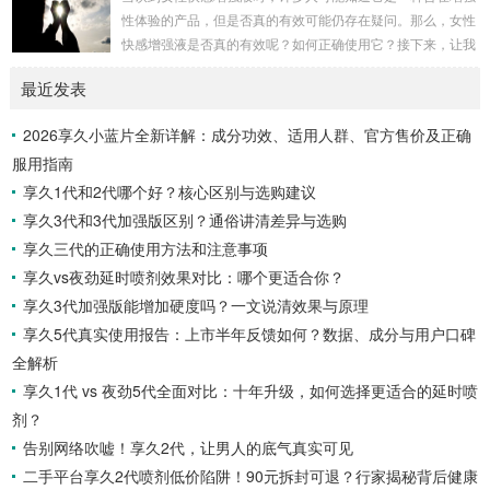
保留性生活的乐趣。产品特性起效时间：15分钟延时时间：3
性体验的产品，但是否真的有效可能仍存在疑问。那么，女性
0分钟左右最长有效时间：15小时15分钟开始起效，30分钟至
快感增强液是否真的有效呢？如何正确使用它？接下来，让我
7小时内效果最佳，15小时内持续有效。清洗...
们一起通过享久客服来了解一下。女性快感增强液的有效性女
最近发表
性快感增强液是一种针对女性的产品，据称可以增强性欲。如
果你在性方面感到冷漠，可以考虑尝试这种产品，它可能有助
2026享久小蓝片全新详解：成分功效、适用人群、官方售价及正确
于提高性表现，并增加私处的敏感度，从而改善性生活。如果
服用指南
你担心自己的性功能不佳，可以尝试使用女性快感增强液来满
足你的生理需求。女性快感增强液的使用方法女性快感...
享久1代和2代哪个好？核心区别与选购建议
享久3代和3代加强版区别？通俗讲清差异与选购
享久三代的正确使用方法和注意事项
享久vs夜劲延时喷剂效果对比：哪个更适合你？
享久3代加强版能增加硬度吗？一文说清效果与原理
享久5代真实使用报告：上市半年反馈如何？数据、成分与用户口碑
全解析
享久1代 vs 夜劲5代全面对比：十年升级，如何选择更适合的延时喷
剂？
告别网络吹嘘！享久2代，让男人的底气真实可见
二手平台享久2代喷剂低价陷阱！90元拆封可退？行家揭秘背后健康