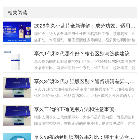
相关阅读
2026享久小蓝片全新详解：成分功效、适用人群、官方售价及正确服用指南
现如今，绝大多数成年男性长期面临高压工作、频繁熬夜、久
坐不动、作息紊乱、烟酒应酬过多等问题。很多男性明明体检
各项指标正常，身体却出现精神萎靡、体能下降、房事耐力不
足、腰膝酸软、事后疲惫难恢复等隐性透支问题。市面上男性
享久1代和2代哪个好？核心区别与选购建议
养护产品鱼龙混杂，速效产品副作用大、易产生依赖性，传统
享久作为国内延时喷剂的热门品牌，1代经典款与2代加强版常
滋补品见效慢、腥味重、吸收差。为此，专注男性健康养护多
被拿来对比。两者虽同属一个系列，但在配方、起效速度、使
年的知名品牌享久，2026年重磅推出全新新品——享久鹿茸血
用体感及性价比上差异明显，下面从多维度详细分析，帮你选
红参肉苁蓉耐力片（俗称：享久小蓝瓶/享久小蓝片）。一款专
到适配需求的款式。先看基础定位与核心配方。享久1代是201
享久3代和3代加强版区别？通俗讲清差异与选购
为中国男性体质量身打造的国标特膳营养品，温...
5年上市的初代产品，作为品牌入门款，配方主打基础天然草
享久3代和3代加强版核心是浓度与效果强度不同，加强版是3
本成分，成分浓度适中，核心作用是初步降低敏感度，满足基
代的高配强化款，价格贵约200元，适合追求更强效果的人；
础延时需求。而2代2017年推出，是打响品牌知名度的关键
标准版更温和，适合新手或日常使用。一、包装外观：一眼分
款，2023年升级为加强版，配方大幅优化，添加红高颗、锁
清3代标准版：纯蓝色礼盒，瓶子无“+”标识，整体简约。3代加
享久三代的正确使用方法和注意事项
阳、肾精草等名贵草本，浓度更高、渗透力...
强版：礼盒侧边有红色条纹，瓶身LOGO右上角多一个“+”，辨
很多人用享久三代效果不好，大多不是产品问题，而是用法和
识度高。 二、成分浓度：加强版全面提升两者原料完全一样，
细节没把控到位。掌握正确的使用步骤，规避常见误区，才能
核心区别在浓度配比：加强版红高颗含量+30%、丁香+22%、
充分发挥产品效果，兼顾舒适体感与使用体验，下面给大家整
达米阿那+10%，整体效果提升约40%。原液颜色：加强版更
理了完整、接地气的实操用法和核心注意事项。一、标准使用
享久vs夜劲延时喷剂效果对比：哪个更适合你？
深，呈深褐...