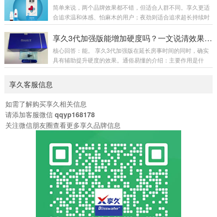
方法清洁干爽：事前洗净私处，擦干水分，潮湿会影响吸收效
简单来说，两个品牌效果都不错，但适合人群不同。享久更适
果。喷涂用量：常规单次喷涂 2 下，初次体质敏感者先用 1 下
合追求温和体感、怕麻木的用户；夜劲则适合追求超长持续时
试探。喷涂位置：对准龟头冠状沟部位均匀喷洒，避开尿道
间、能接受稍强体感的用户。一、核心效果对比对比维度享久
口。等待起效：静置自然吸收，最佳等待 20-30 分钟，药效达
夜劲主要成分丁香、达米阿那、人参、绿茶、淫羊藿等天然植
享久3代加强版能增加硬度吗？一文说清效果与原理
到峰值。事前清洗：吸收完成后用清水...
物提取物冬虫夏草、肉苁蓉、达米阿那植物、藏红花、人参等
核心回答：能。 享久3代加强版在延长房事时间的同时，确实
作用原理暂时降低龟头敏感度，同时添加增加快感的成分，实
具有辅助提升硬度的效果。通俗易懂的介绍：主要作用是什
现“一升一降”同样通过降低敏感度并增加快感成分来延长房事
么？它是一款男性外用延时喷剂，核心功能是降低敏感度、延
时间起效时间15-60分钟（不同型号有差异）15-30分钟持续时
长性生活时间。为什么说它能增加硬度？因为它添加了淫羊
享久客服信息
间6-18小时（五代版最长）12-4...
藿、马鹿茸、人参等天然植物成分。这些成分在传统认知中
有“补肾壮阳”的作用，能够帮助促进局部血液循环、增强性欲
如需了解购买享久相关信息
和勃起时的充盈感，从而在延时的基础上，让勃起状态更坚
请添加客服微信
qqyp168178
挺、更有力。简单理解：它不只是让你“更持久”，还能让你在
关注微信朋友圈查看更多享久品牌信息
过程中“状态更好”。使用感受如何？作为植物提取产品...