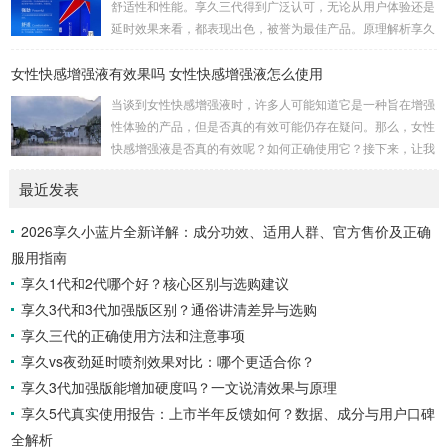
舒适性和性能。享久三代得到广泛认可，无论从用户体验还是
点对我来说非常重要，因为它不需要繁琐的准备或额外的设
延时效果来看，都表现出色，被誉为最佳产品。原理解析享久
备，而是一个方便且离不开家的解决方案。当我第一次使用...
三代的成分包括红高颗、丁香、淫羊藿、绿茶、达米阿那植
女性快感增强液有效果吗 女性快感增强液怎么使用
物、马鹿茸、人参、秦椒、乙醇等。这些成分不仅减少敏感度
以延长时间，还添加了提升快感的成分，实现延时效果的同时
当谈到女性快感增强液时，许多人可能知道它是一种旨在增强
保留性生活的乐趣。产品特性起效时间：15分钟延时时间：3
性体验的产品，但是否真的有效可能仍存在疑问。那么，女性
0分钟左右最长有效时间：15小时15分钟开始起效，30分钟至
快感增强液是否真的有效呢？如何正确使用它？接下来，让我
7小时内效果最佳，15小时内持续有效。清洗...
们一起通过享久客服来了解一下。女性快感增强液的有效性女
最近发表
性快感增强液是一种针对女性的产品，据称可以增强性欲。如
果你在性方面感到冷漠，可以考虑尝试这种产品，它可能有助
2026享久小蓝片全新详解：成分功效、适用人群、官方售价及正确
于提高性表现，并增加私处的敏感度，从而改善性生活。如果
服用指南
你担心自己的性功能不佳，可以尝试使用女性快感增强液来满
足你的生理需求。女性快感增强液的使用方法女性快感...
享久1代和2代哪个好？核心区别与选购建议
享久3代和3代加强版区别？通俗讲清差异与选购
享久三代的正确使用方法和注意事项
享久vs夜劲延时喷剂效果对比：哪个更适合你？
享久3代加强版能增加硬度吗？一文说清效果与原理
享久5代真实使用报告：上市半年反馈如何？数据、成分与用户口碑
全解析