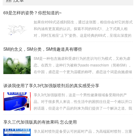
69是怎样的姿势？你想知道的~
如果你对69式还感到陌生，通过这张图，相信你会对它的形式
和内涵有更直观的认识。探索不同的69式1、上下式两人相
对，同时互相呈“上下”姿势。这是经典的69式，呈现出深度的
身体交流。2、侧躺式最为舒适的一种姿势，女方躺侧，男方
SM的含义，SM分类，SM情趣道具有哪些
头枕女方大腿。这种体位让双方能更轻松地互相口爱。3、立
式是一种较为高难度的体位，其中一人站立，而另一人倒立。
SM是一种包含施虐和受虐行为的意识与行为模式，又称为虐
考验了男女双方身体素质，需慎重尝试。侧躺式的舒适之处这
恋。在西方，这种行为被称为sado masochism（简称SM）。
一姿势的独特之处在于，女性可以更轻松地掌控伴侣的口舌刺
在中国，虐恋是一个更为温暖的称呼。虐恋这个词是由施虐倾
激，同时避免疲劳。男性则可通过合适的角度和...
向（Sadism）和受虐倾向（Masochism）两者合成的，它的
谈谈我使用了享久3代加强版喷剂后的真实感受分享
英文简写即我们通常所说的SM。SM情趣道具包括捆绑和束
缚、悬吊、性辅助工具、灌肠、导尿、窒息、穿刺穿环、舔、
享久3代加强版喷剂，这是一个男性健康领域备受期待的产
野外调教、蜡烛、冰块、夹子、鞭打、头发、剃体毛等。这些
品。对于很多男人来说，性生活中的困扰往往是一个难以开口
道具在使用时需要注意安全和卫生，尤其是涉及到身体部位的
的话题，但是这个产品的到来为我们提供了一个解决之道。我
刺激和捆绑时，要注意血...
对这款产品的真实感受是非常积极的，因为它在改善男人的房
享久三代加强版真的有效果吗 怎么使用
事时间方面提供了显著的帮助。首先，我要强调的是这个产品
的使用非常简单。只需将享久3代加强版喷剂喷洒在阳具上，
享久延时喷剂是备受认可的延时产品，为高端延时喷剂，注重
然后轻轻按摩，稍等片刻，你就可以享受到它的效果了。这一