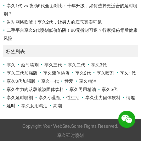
享久1代 vs 夜劲5代全面对比：十年升级，如何选择更适合的延时喷
剂？
告别网络吹嘘！享久2代，让男人的底气真实可见
二手平台享久2代喷剂低价陷阱！90元拆封可退？行家揭秘背后健康
风险
标签列表
享久
延时喷剂
享久三代
享久二代
享久3代
享久三代加强版
享久液体跳蛋
享久2代
享久喷剂
享久1代
享久3代加强版
享久一代
性爱
享久精油
享久生力肉苁蓉荒漠固体饮料
享久男用精油
享久5代
享久延时喷剂
享久小蓝瓶
性生活
享久生力固体饮料
情趣
延时
享久女用精油
高潮
Copyright Your WebSite.Some Rights Reserved.
享久延时喷剂