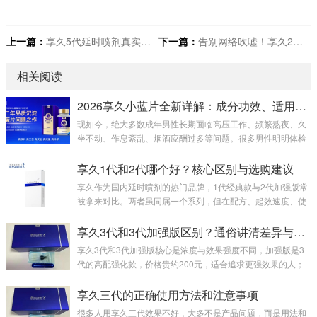
上一篇：
享久5代延时喷剂真实感受分享：一位长途司机的亲测报告
下一篇：
告别网络吹嘘！享久2代，让男人的底气真实可见
相关阅读
2026享久小蓝片全新详解：成分功效、适用人群、官方售价及正确服用指南
现如今，绝大多数成年男性长期面临高压工作、频繁熬夜、久
坐不动、作息紊乱、烟酒应酬过多等问题。很多男性明明体检
各项指标正常，身体却出现精神萎靡、体能下降、房事耐力不
足、腰膝酸软、事后疲惫难恢复等隐性透支问题。市面上男性
享久1代和2代哪个好？核心区别与选购建议
养护产品鱼龙混杂，速效产品副作用大、易产生依赖性，传统
享久作为国内延时喷剂的热门品牌，1代经典款与2代加强版常
滋补品见效慢、腥味重、吸收差。为此，专注男性健康养护多
被拿来对比。两者虽同属一个系列，但在配方、起效速度、使
年的知名品牌享久，2026年重磅推出全新新品——享久鹿茸血
用体感及性价比上差异明显，下面从多维度详细分析，帮你选
红参肉苁蓉耐力片（俗称：享久小蓝瓶/享久小蓝片）。一款专
到适配需求的款式。先看基础定位与核心配方。享久1代是201
享久3代和3代加强版区别？通俗讲清差异与选购
为中国男性体质量身打造的国标特膳营养品，温...
5年上市的初代产品，作为品牌入门款，配方主打基础天然草
享久3代和3代加强版核心是浓度与效果强度不同，加强版是3
本成分，成分浓度适中，核心作用是初步降低敏感度，满足基
代的高配强化款，价格贵约200元，适合追求更强效果的人；
础延时需求。而2代2017年推出，是打响品牌知名度的关键
标准版更温和，适合新手或日常使用。一、包装外观：一眼分
款，2023年升级为加强版，配方大幅优化，添加红高颗、锁
清3代标准版：纯蓝色礼盒，瓶子无“+”标识，整体简约。3代加
享久三代的正确使用方法和注意事项
阳、肾精草等名贵草本，浓度更高、渗透力...
强版：礼盒侧边有红色条纹，瓶身LOGO右上角多一个“+”，辨
很多人用享久三代效果不好，大多不是产品问题，而是用法和