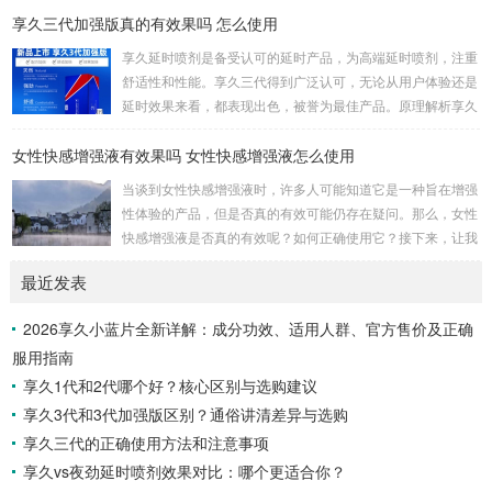
享久三代加强版真的有效果吗 怎么使用
事时间方面提供了显著的帮助。首先，我要强调的是这个产品
的使用非常简单。只需将享久3代加强版喷剂喷洒在阳具上，
享久延时喷剂是备受认可的延时产品，为高端延时喷剂，注重
然后轻轻按摩，稍等片刻，你就可以享受到它的效果了。这一
舒适性和性能。享久三代得到广泛认可，无论从用户体验还是
点对我来说非常重要，因为它不需要繁琐的准备或额外的设
延时效果来看，都表现出色，被誉为最佳产品。原理解析享久
备，而是一个方便且离不开家的解决方案。当我第一次使用...
三代的成分包括红高颗、丁香、淫羊藿、绿茶、达米阿那植
女性快感增强液有效果吗 女性快感增强液怎么使用
物、马鹿茸、人参、秦椒、乙醇等。这些成分不仅减少敏感度
以延长时间，还添加了提升快感的成分，实现延时效果的同时
当谈到女性快感增强液时，许多人可能知道它是一种旨在增强
保留性生活的乐趣。产品特性起效时间：15分钟延时时间：3
性体验的产品，但是否真的有效可能仍存在疑问。那么，女性
0分钟左右最长有效时间：15小时15分钟开始起效，30分钟至
快感增强液是否真的有效呢？如何正确使用它？接下来，让我
7小时内效果最佳，15小时内持续有效。清洗...
们一起通过享久客服来了解一下。女性快感增强液的有效性女
最近发表
性快感增强液是一种针对女性的产品，据称可以增强性欲。如
果你在性方面感到冷漠，可以考虑尝试这种产品，它可能有助
2026享久小蓝片全新详解：成分功效、适用人群、官方售价及正确
于提高性表现，并增加私处的敏感度，从而改善性生活。如果
服用指南
你担心自己的性功能不佳，可以尝试使用女性快感增强液来满
足你的生理需求。女性快感增强液的使用方法女性快感...
享久1代和2代哪个好？核心区别与选购建议
享久3代和3代加强版区别？通俗讲清差异与选购
享久三代的正确使用方法和注意事项
享久vs夜劲延时喷剂效果对比：哪个更适合你？