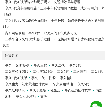
享久3代加强版能增加硬度吗？一文说清效果与原理
享久5代真实使用报告：上市半年反馈如何？数据、成分与用户口碑
全解析
享久1代 vs 夜劲5代全面对比：十年升级，如何选择更适合的延时喷
剂？
告别网络吹嘘！享久2代，让男人的底气真实可见
二手平台享久2代喷剂低价陷阱！90元拆封可退？行家揭秘背后健康
风险
标签列表
享久
延时喷剂
享久三代
享久二代
享久3代
享久三代加强版
享久液体跳蛋
享久2代
享久喷剂
享久1代
享久3代加强版
享久一代
性爱
享久精油
享久生力肉苁蓉荒漠固体饮料
享久男用精油
享久5代
享久延时喷剂
享久小蓝瓶
性生活
享久生力固体饮料
情趣
延时
享久女用精油
高潮