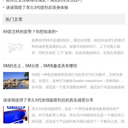
谈谈我喷了享久3代喷剂后亲身体验
热门文章
69是怎样的姿势？你想知道的~
如果你对69式还感到陌生，通过这张图，相信你会对它的形式
和内涵有更直观的认识。探索不同的69式1、上下式两人相
对，同时互相呈“上下”姿势。这是经典的69式，呈现出深度的
身体交流。2、侧躺式最为舒适的一种姿势，女方躺侧，男方
SM的含义，SM分类，SM情趣道具有哪些
头枕女方大腿。这种体位让双方能更轻松地互相口爱。3、立
式是一种较为高难度的体位，其中一人站立，而另一人倒立。
SM是一种包含施虐和受虐行为的意识与行为模式，又称为虐
考验了男女双方身体素质，需慎重尝试。侧躺式的舒适之处这
恋。在西方，这种行为被称为sado masochism（简称SM）。
一姿势的独特之处在于，女性可以更轻松地掌控伴侣的口舌刺
在中国，虐恋是一个更为温暖的称呼。虐恋这个词是由施虐倾
激，同时避免疲劳。男性则可通过合适的角度和...
向（Sadism）和受虐倾向（Masochism）两者合成的，它的
谈谈我使用了享久3代加强版喷剂后的真实感受分享
英文简写即我们通常所说的SM。SM情趣道具包括捆绑和束
缚、悬吊、性辅助工具、灌肠、导尿、窒息、穿刺穿环、舔、
享久3代加强版喷剂，这是一个男性健康领域备受期待的产
野外调教、蜡烛、冰块、夹子、鞭打、头发、剃体毛等。这些
品。对于很多男人来说，性生活中的困扰往往是一个难以开口
道具在使用时需要注意安全和卫生，尤其是涉及到身体部位的
的话题，但是这个产品的到来为我们提供了一个解决之道。我
刺激和捆绑时，要注意血...
对这款产品的真实感受是非常积极的，因为它在改善男人的房