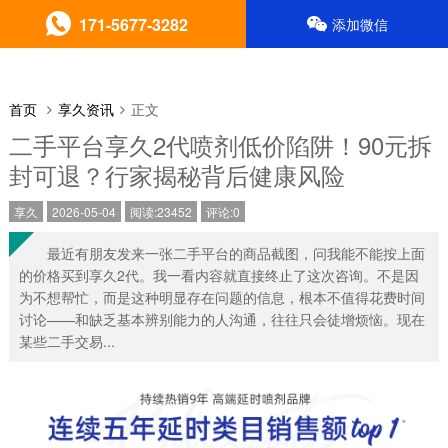
171-5677-3282
添加微信
首页
享久资讯
正文
二手平台享久2代喷剂低价陷阱！90元拆
封可退？行家揭秘背后健康风险
享久
2026-05-04
阅读:23452
评论:0
最近有朋友发来一张二手平台的商品截图，问我能不能按上面
的价格买到享久2代。我一看内容就直接终止了这次咨询。不是因
为不想帮忙，而是这种明显存在问题的信息，根本不值得花费时间
讨论——和缺乏基本辨别能力的人沟通，往往只会徒增烦恼。现在
某些二手交易...