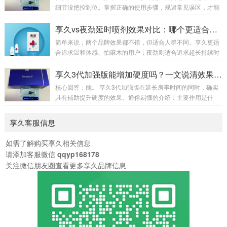
识度高。 二、成分浓度：加强版全面提升两者原料完全一样，
细节没把控到位。掌握正确的使用步骤，规避常见误区，才能
核心区别在浓度配比：加强版红高颗含量+30%、丁香+22%、
充分发挥产品效果，兼顾舒适体感与使用体验，下面给大家整
达米阿那+10%，整体效果提升约40%。原液颜色：加强版更
理了完整、接地气的实操用法和核心注意事项。一、标准使用
享久vs夜劲延时喷剂效果对比：哪个更适合你？
深，呈深褐...
方法清洁干爽：事前洗净私处，擦干水分，潮湿会影响吸收效
简单来说，两个品牌效果都不错，但适合人群不同。享久更适
果。喷涂用量：常规单次喷涂 2 下，初次体质敏感者先用 1 下
合追求温和体感、怕麻木的用户；夜劲则适合追求超长持续时
试探。喷涂位置：对准龟头冠状沟部位均匀喷洒，避开尿道
间、能接受稍强体感的用户。一、核心效果对比对比维度享久
口。等待起效：静置自然吸收，最佳等待 20-30 分钟，药效达
夜劲主要成分丁香、达米阿那、人参、绿茶、淫羊藿等天然植
享久3代加强版能增加硬度吗？一文说清效果与原理
到峰值。事前清洗：吸收完成后用清水...
物提取物冬虫夏草、肉苁蓉、达米阿那植物、藏红花、人参等
核心回答：能。 享久3代加强版在延长房事时间的同时，确实
作用原理暂时降低龟头敏感度，同时添加增加快感的成分，实
具有辅助提升硬度的效果。通俗易懂的介绍：主要作用是什
现“一升一降”同样通过降低敏感度并增加快感成分来延长房事
么？它是一款男性外用延时喷剂，核心功能是降低敏感度、延
时间起效时间15-60分钟（不同型号有差异）15-30分钟持续时
长性生活时间。为什么说它能增加硬度？因为它添加了淫羊
享久客服信息
间6-18小时（五代版最长）12-4...
藿、马鹿茸、人参等天然植物成分。这些成分在传统认知中
有“补肾壮阳”的作用，能够帮助促进局部血液循环、增强性欲
如需了解购买享久相关信息
和勃起时的充盈感，从而在延时的基础上，让勃起状态更坚
请添加客服微信
qqyp168178
挺、更有力。简单理解：它不只是让你“更持久”，还能让你在
关注微信朋友圈查看更多享久品牌信息
过程中“状态更好”。使用感受如何？作为植物提取产品...