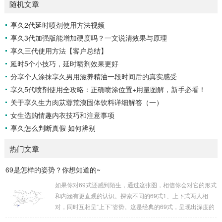
随机文章
享久2代延时喷剂使用方法视频
享久3代加强版能增加硬度吗？一文说清效果与原理
享久三代使用方法【客户总结】
延时5个小技巧，延时喷剂效果更好
分享个人涂抹享久男用滋养精油一段时间后的真实感受
享久5代喷剂使用全攻略：正确喷涂位置+用量图解，新手必看！​
关于享久生力肉苁蓉荒漠固体饮料详细解答（一）
女生选购情趣内衣技巧和注意事项
享久怎么判断真假 如何辨别
热门文章
69是怎样的姿势？你想知道的~
如果你对69式还感到陌生，通过这张图，相信你会对它的形式
和内涵有更直观的认识。探索不同的69式1、上下式两人相
对，同时互相呈“上下”姿势。这是经典的69式，呈现出深度的
身体交流。2、侧躺式最为舒适的一种姿势，女方躺侧，男方