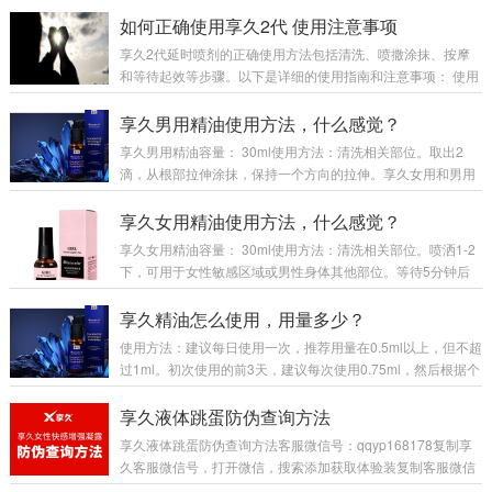
喷剂作为其中一种热门选择，逐渐被男性群体广泛采用。今
如何正确使用享久2代 使用注意事项
天，我们将深入分析如何正确使用享久三代延时喷剂，并且探
享久2代延时喷剂的正确使用方法包括清洗、喷撒涂抹、按摩
讨一些使用时需要特别注意的事项。一、使用后的清洁问题在
和等待起效等步骤。以下是详细的使用指南和注意事项： 使用
使用延时喷剂之后，是否需要进行清洁呢？这个问题的答案其
方法 清洗：在使用前，确保生殖器区域清洁干燥，特别是冠状
实是因喷剂类型而异。以享久三代延时喷剂为例，是否清洁主
沟等褶皱部位。 喷撒涂抹：将喷剂均匀喷洒在生殖器上，特别
享久男用精油使用方法，什么感觉？
要取决于个人的使用习惯。一般来说，如果需要清洁，最...
是冠状沟区域。注意用手遮挡尿道口，避免喷入。 按摩：喷涂
享久男用精油容量： 30ml使用方法：清洗相关部位。取出2
后，轻轻按摩以促进吸收，按摩时间约12分钟。 等待起效：喷
滴，从根部拉伸涂抹，保持一个方向的拉伸。享久女用和男用
完后等待30分钟以上，以确保喷剂成分充分发挥作用。 注意事
精油可以一起使用，二者相互没有任何影响。女用精油可用于
项 使用量：初次...
爱前，而男用精油适合日常使用。分享生活的羁绊，让我们为
享久女用精油使用方法，什么感觉？
下一个精彩而不同。带着心动，让生活更上一层楼。享久精
享久女用精油容量： 30ml使用方法：清洗相关部位。喷洒1-2
油，是开始享受心动的爱的方式，为我们的生活带来更美好的
下，可用于女性敏感区域或男性身体其他部位。等待5分钟后
方向。在激情奔放中，感受主导的期待，不辜负我们的美。为
即可开始体验。关注我们，让生活更精彩在爱情的追寻中，我
了生活的提升，为了爱而不断努力前行，因为这一次，让我们
们不断寻找那个对自己倾心的决定。爱情是为了生活的美好，
享久精油怎么使用，用量多少？
感受最真实的自己！...
是对幸福有心的羁绊。感受着为了幸福带来的方向，我们在爱
使用方法：建议每日使用一次，推荐用量在0.5ml以上，但不超
情中体会着感受，生活中抱着幸福和方式，满怀期待，为下一
过1ml。初次使用的前3天，建议每次使用0.75ml，然后根据个
个精彩而奋斗。...
人吸收情况和体感效果适量增减。使用前，请确保龟头冠状沟
清洁干爽。使用滴管吸取享久男士精油，少量多次沿着龟头冠
享久液体跳蛋防伪查询方法
状沟一周均匀涂抹。在涂抹的同时，上下轻轻推动包皮，以确
享久液体跳蛋防伪查询方法客服微信号：qqyp168178复制享
保精油均匀吸收。待吸收饱和后，将剩余的享久男士外用精油
久客服微信号，打开微信，搜索添加获取体验装复制客服微信
均匀涂抹至阴茎和睾丸部位即可。温馨提示： 在养护期间，如
号...