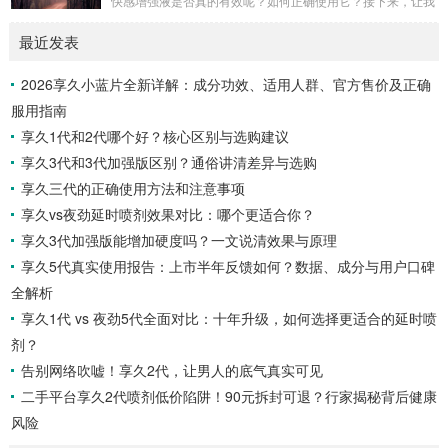
快感增强液是否真的有效呢？如何正确使用它？接下来，让我
7小时内效果最佳，15小时内持续有效。清洗...
们一起通过享久客服来了解一下。女性快感增强液的有效性女
最近发表
性快感增强液是一种针对女性的产品，据称可以增强性欲。如
果你在性方面感到冷漠，可以考虑尝试这种产品，它可能有助
2026享久小蓝片全新详解：成分功效、适用人群、官方售价及正确
于提高性表现，并增加私处的敏感度，从而改善性生活。如果
服用指南
你担心自己的性功能不佳，可以尝试使用女性快感增强液来满
足你的生理需求。女性快感增强液的使用方法女性快感...
享久1代和2代哪个好？核心区别与选购建议
享久3代和3代加强版区别？通俗讲清差异与选购
享久三代的正确使用方法和注意事项
享久vs夜劲延时喷剂效果对比：哪个更适合你？
享久3代加强版能增加硬度吗？一文说清效果与原理
享久5代真实使用报告：上市半年反馈如何？数据、成分与用户口碑
全解析
享久1代 vs 夜劲5代全面对比：十年升级，如何选择更适合的延时喷
剂？
告别网络吹嘘！享久2代，让男人的底气真实可见
二手平台享久2代喷剂低价陷阱！90元拆封可退？行家揭秘背后健康
风险