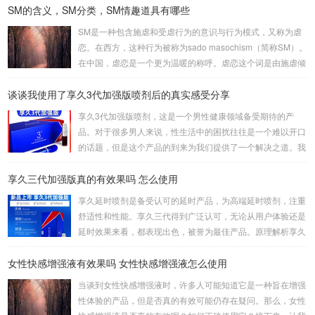
SM的含义，SM分类，SM情趣道具有哪些
头枕女方大腿。这种体位让双方能更轻松地互相口爱。3、立
式是一种较为高难度的体位，其中一人站立，而另一人倒立。
SM是一种包含施虐和受虐行为的意识与行为模式，又称为虐
考验了男女双方身体素质，需慎重尝试。侧躺式的舒适之处这
恋。在西方，这种行为被称为sado masochism（简称SM）。
一姿势的独特之处在于，女性可以更轻松地掌控伴侣的口舌刺
在中国，虐恋是一个更为温暖的称呼。虐恋这个词是由施虐倾
激，同时避免疲劳。男性则可通过合适的角度和...
向（Sadism）和受虐倾向（Masochism）两者合成的，它的
谈谈我使用了享久3代加强版喷剂后的真实感受分享
英文简写即我们通常所说的SM。SM情趣道具包括捆绑和束
缚、悬吊、性辅助工具、灌肠、导尿、窒息、穿刺穿环、舔、
享久3代加强版喷剂，这是一个男性健康领域备受期待的产
野外调教、蜡烛、冰块、夹子、鞭打、头发、剃体毛等。这些
品。对于很多男人来说，性生活中的困扰往往是一个难以开口
道具在使用时需要注意安全和卫生，尤其是涉及到身体部位的
的话题，但是这个产品的到来为我们提供了一个解决之道。我
刺激和捆绑时，要注意血...
对这款产品的真实感受是非常积极的，因为它在改善男人的房
享久三代加强版真的有效果吗 怎么使用
事时间方面提供了显著的帮助。首先，我要强调的是这个产品
的使用非常简单。只需将享久3代加强版喷剂喷洒在阳具上，
享久延时喷剂是备受认可的延时产品，为高端延时喷剂，注重
然后轻轻按摩，稍等片刻，你就可以享受到它的效果了。这一
舒适性和性能。享久三代得到广泛认可，无论从用户体验还是
点对我来说非常重要，因为它不需要繁琐的准备或额外的设
延时效果来看，都表现出色，被誉为最佳产品。原理解析享久
备，而是一个方便且离不开家的解决方案。当我第一次使用...
三代的成分包括红高颗、丁香、淫羊藿、绿茶、达米阿那植
女性快感增强液有效果吗 女性快感增强液怎么使用
物、马鹿茸、人参、秦椒、乙醇等。这些成分不仅减少敏感度
以延长时间，还添加了提升快感的成分，实现延时效果的同时
当谈到女性快感增强液时，许多人可能知道它是一种旨在增强
保留性生活的乐趣。产品特性起效时间：15分钟延时时间：3
性体验的产品，但是否真的有效可能仍存在疑问。那么，女性
0分钟左右最长有效时间：15小时15分钟开始起效，30分钟至